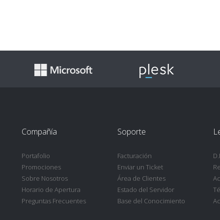
Compañía
Soporte
L
Portafolio
Facturación
D.
Promociones
Enviar un Ticket
Re
Sobre Nosotros
Área de Clientes
Ac
Horario de Apertura
Estado del Servidor
Té
Preguntas Frecuentes
Base del Conocimiento
Ac