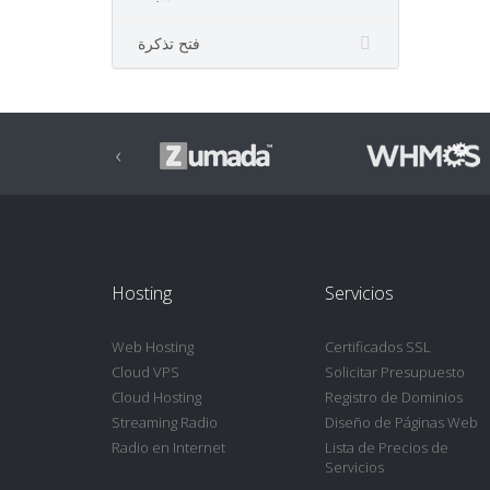
فتح تذكرة
‹
Hosting
Servicios
Web Hosting
Certificados SSL
Cloud VPS
Solicitar Presupuesto
Cloud Hosting
Registro de Dominios
Streaming Radio
Diseño de Páginas Web
Radio en Internet
Lista de Precios de
Servicios