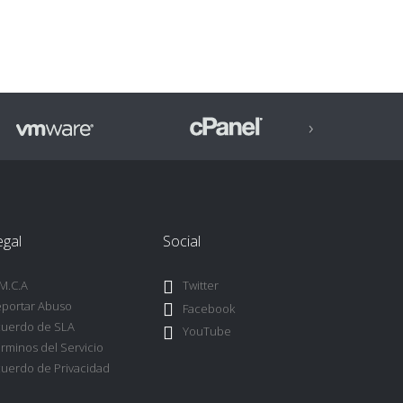
›
egal
Social
M.C.A
Twitter
portar Abuso
Facebook
uerdo de SLA
YouTube
rminos del Servicio
uerdo de Privacidad