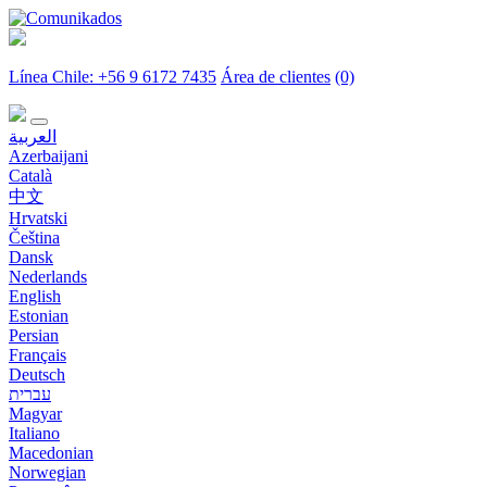
Línea Chile: +56 9 6172 7435
Área de clientes
(0)
العربية
Azerbaijani
Català
中文
Hrvatski
Čeština
Dansk
Nederlands
English
Estonian
Persian
Français
Deutsch
עברית
Magyar
Italiano
Macedonian
Norwegian