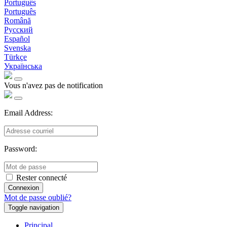
Português
Português
Română
Русский
Español
Svenska
Türkçe
Українська
Vous n'avez pas de notification
Email Address:
Password:
Rester connecté
Connexion
Mot de passe oublié?
Toggle navigation
Principal