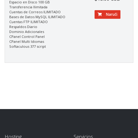
Espacio en Disco 100 GB
Transferencia Ilimitada
Cuentas de Correos ILIMITADO
Naruči
Bases de Datos MySQL ILIMITADO
Cuentas FTP ILIMITADO
Respaldos Diario
Dominio Adicionales
CPanel Control Panel
CPanel Multi Idiomas
Softaculous 377 script
Hosting
Servicios