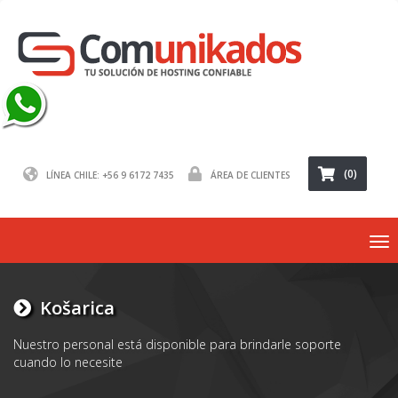
(0)
LÍNEA CHILE: +56 9 6172 7435
ÁREA DE CLIENTES
To
nav
Košarica
Nuestro personal está disponible para brindarle soporte
cuando lo necesite