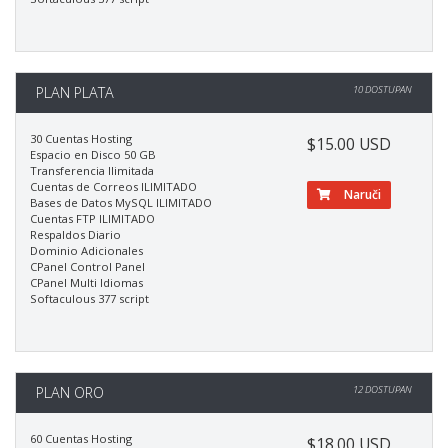
PLAN PLATA
10 DOSTUPAN
30 Cuentas Hosting
$15.00 USD
Espacio en Disco 50 GB
Transferencia Ilimitada
Cuentas de Correos ILIMITADO
Naruči
Bases de Datos MySQL ILIMITADO
Cuentas FTP ILIMITADO
Respaldos Diario
Dominio Adicionales
CPanel Control Panel
CPanel Multi Idiomas
Softaculous 377 script
PLAN ORO
12 DOSTUPAN
60 Cuentas Hosting
$18.00 USD