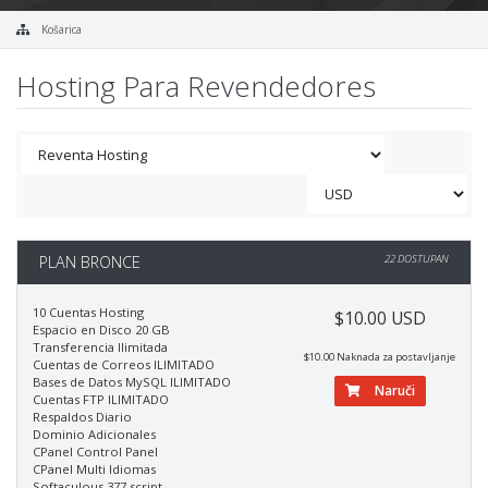
Košarica
Hosting Para Revendedores
PLAN BRONCE
22 DOSTUPAN
10 Cuentas Hosting
$10.00 USD
Espacio en Disco 20 GB
Transferencia Ilimitada
$10.00 Naknada za postavljanje
Cuentas de Correos ILIMITADO
Bases de Datos MySQL ILIMITADO
Naruči
Cuentas FTP ILIMITADO
Respaldos Diario
Dominio Adicionales
CPanel Control Panel
CPanel Multi Idiomas
Softaculous 377 script