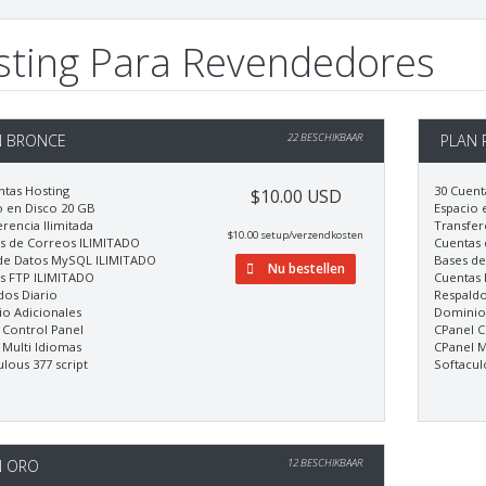
sting Para Revendedores
N BRONCE
22 BESCHIKBAAR
PLAN 
ntas Hosting
30 Cuent
$10.00 USD
o en Disco 20 GB
Espacio 
rencia Ilimitada
Transfer
$10.00 setup/verzendkosten
s de Correos ILIMITADO
Cuentas 
de Datos MySQL ILIMITADO
Bases d
Nu bestellen
s FTP ILIMITADO
Cuentas 
dos Diario
Respaldo
o Adicionales
Dominio 
 Control Panel
CPanel C
 Multi Idiomas
CPanel M
lous 377 script
Softacul
N ORO
12 BESCHIKBAAR