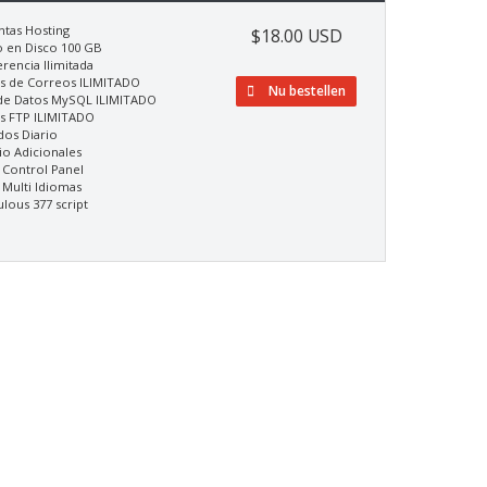
ntas Hosting
$18.00 USD
o en Disco 100 GB
rencia Ilimitada
s de Correos ILIMITADO
Nu bestellen
de Datos MySQL ILIMITADO
s FTP ILIMITADO
dos Diario
o Adicionales
 Control Panel
 Multi Idiomas
lous 377 script