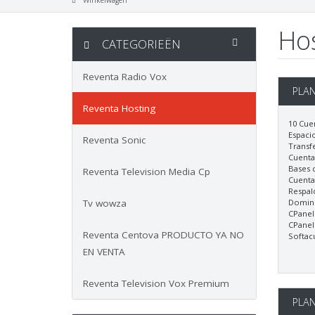
Winkelwagen
Ho
CATEGORIEËN
Reventa Radio Vox
PLA
Reventa Hosting
10 Cue
Espaci
Reventa Sonic
Transfe
Cuenta
Bases 
Reventa Television Media Cp
Cuenta
Respal
Tv wowza
Domini
CPanel
CPanel
Reventa Centova PRODUCTO YA NO
Softacu
EN VENTA
Reventa Television Vox Premium
PLA