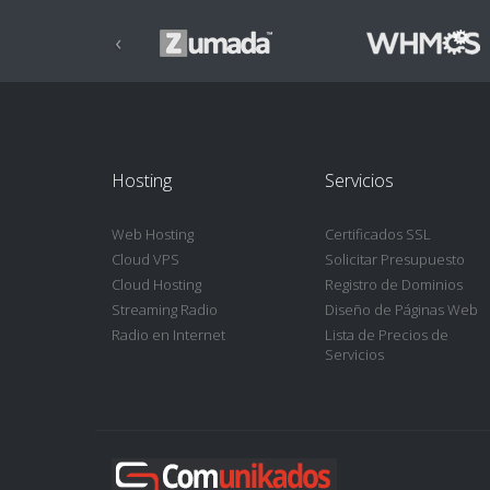
‹
Hosting
Servicios
Web Hosting
Certificados SSL
Cloud VPS
Solicitar Presupuesto
Cloud Hosting
Registro de Dominios
Streaming Radio
Diseño de Páginas Web
Radio en Internet
Lista de Precios de
Servicios