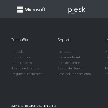
Compañía
Soporte
L
Portafolio
Facturación
D.
Promociones
Enviar un Ticket
Re
Sobre Nosotros
Área de Clientes
Ac
Horario de Apertura
Estado del Servidor
Té
Preguntas Frecuentes
Base del Conocimiento
Ac
EMPRESA REGISTRADA EN CHILE