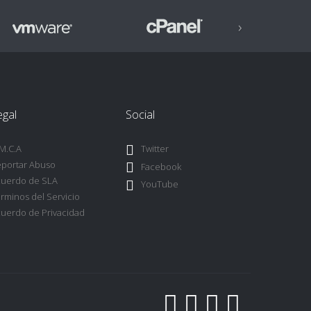
›
egal
Social
M.C.A
Twitter
portar Abuso
Facebook
uerdo de SLA
YouTube
rminos del Servicio
uerdo de Privacidad