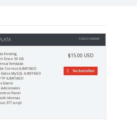
PLATA
10 BESCHIKBAAR
as Hosting
$15.00 USD
en Disco 50 GB
encia Ilimitada
de Correos ILIMITADO
Nu bestellen
e Datos MySQL ILIMITADO
FTP ILIMITADO
s Diario
Adicionales
ontrol Panel
ulti Idiomas
ous 377 script