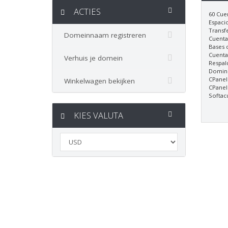
ACTIES
60 Cue
Espaci
Transfe
Domeinnaam registreren
Cuenta
Bases 
Cuenta
Verhuis je domein
Respal
Domini
CPanel
Winkelwagen bekijken
CPanel
Softacu
KIES VALUTA