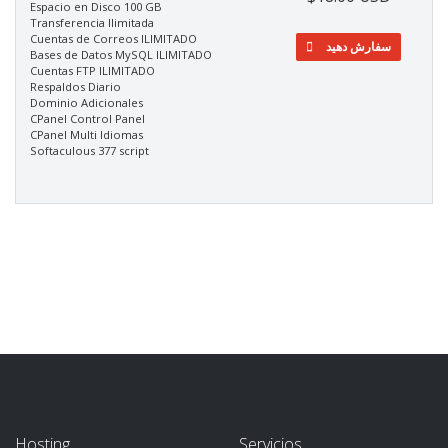
Espacio en Disco 100 GB
Transferencia Ilimitada
Cuentas de Correos ILIMITADO
سفارش دهید
Bases de Datos MySQL ILIMITADO
Cuentas FTP ILIMITADO
Respaldos Diario
Dominio Adicionales
CPanel Control Panel
CPanel Multi Idiomas
Softaculous 377 script
Hosting
Servicios