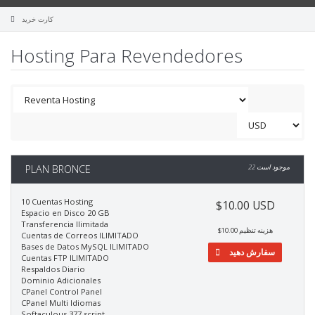
کارت خرید
Hosting Para Revendedores
PLAN BRONCE
22 موجود است
10 Cuentas Hosting
$10.00 USD
Espacio en Disco 20 GB
Transferencia Ilimitada
$10.00 هزینه تنظیم
Cuentas de Correos ILIMITADO
Bases de Datos MySQL ILIMITADO
سفارش دهید
Cuentas FTP ILIMITADO
Respaldos Diario
Dominio Adicionales
CPanel Control Panel
CPanel Multi Idiomas
Softaculous 377 script