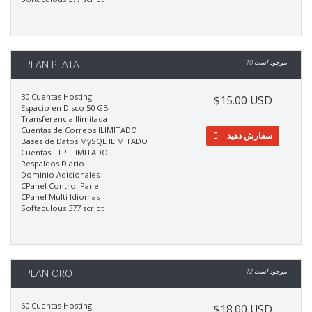
PLAN PLATA
10 موجود است
30 Cuentas Hosting
$15.00 USD
Espacio en Disco 50 GB
Transferencia Ilimitada
Cuentas de Correos ILIMITADO
سفارش دهید
Bases de Datos MySQL ILIMITADO
Cuentas FTP ILIMITADO
Respaldos Diario
Dominio Adicionales
CPanel Control Panel
CPanel Multi Idiomas
Softaculous 377 script
PLAN ORO
12 موجود است
60 Cuentas Hosting
$18.00 USD