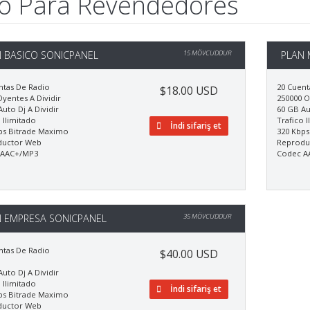
lo Para Revendedores
 BASICO SONICPANEL
15 MÖVCUDDUR
PLAN 
ntas De Radio
20 Cuent
$18.00 USD
yentes A Dividir
250000 O
uto Dj A Dividir
60 GB Au
 Ilimitado
Trafico I
İndi sifariş et
ps Bitrade Maximo
320 Kbps
ductor Web
Reprodu
 AAC+/MP3
Codec A
 EMPRESA SONICPANEL
35 MÖVCUDDUR
ntas De Radio
$40.00 USD
uto Dj A Dividir
 Ilimitado
İndi sifariş et
ps Bitrade Maximo
ductor Web