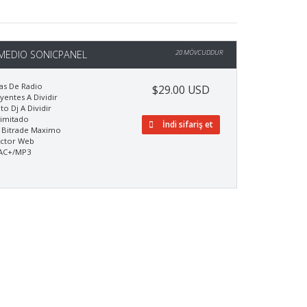
MEDIO SONICPANEL
20 MÖVCUDDUR
as De Radio
$29.00 USD
yentes A Dividir
to Dj A Dividir
limitado
İndi sifariş et
 Bitrade Maximo
ctor Web
AC+/MP3