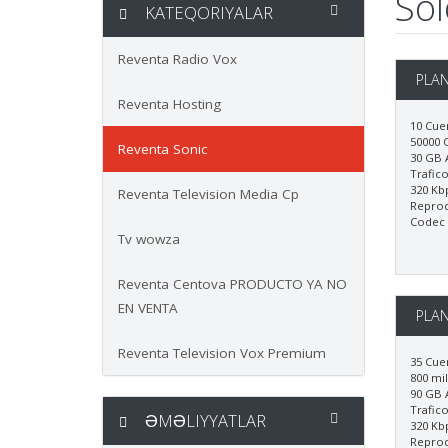
So
KATEQORIYALAR
Reventa Radio Vox
PLAN
Reventa Hosting
10 Cue
50000 O
Reventa Sonic
30 GB A
Trafico
320 Kb
Reventa Television Media Cp
Repro
Codec
Tv wowza
Reventa Centova PRODUCTO YA NO
EN VENTA
PLAN
Reventa Television Vox Premium
35 Cue
800 mil
90 GB A
Trafico
ƏMƏLIYYATLAR
320 Kb
Repro