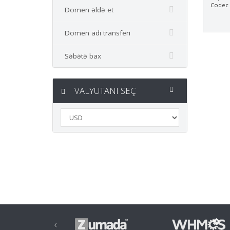
Codec
Domen əldə et
Domen adı transferi
Səbətə bax
VALYUTANI SEÇ
‹