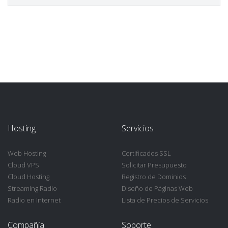
Hosting
Servicios
Web Hosting
Certificados SSL
Cloud VPS
Solicitar Presupuesto
Cloud Hosting
Registro de Dominios
Streaming Radio
Diseño de Páginas Web
Radio en Internet
Lista de Precios de Servicios
Compañía
Soporte