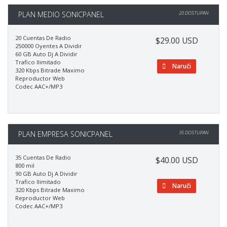
PLAN MEDIO SONICPANEL
20 DOSTUPAN
20 Cuentas De Radio
$29.00 USD
250000 Oyentes A Dividir
60 GB Auto Dj A Dividir
Trafico Ilimitado
Naruči
320 Kbps Bitrade Maximo
Reproductor Web
Codec AAC+/MP3
PLAN EMPRESA SONICPANEL
35 DOSTUPAN
35 Cuentas De Radio
$40.00 USD
800 mil
90 GB Auto Dj A Dividir
Trafico Ilimitado
Naruči
320 Kbps Bitrade Maximo
Reproductor Web
Codec AAC+/MP3