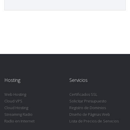
Hosting
Servicios
Web Hosting
Certificados SSL
Cloud VPS
Solicitar Presupuesto
Cloud Hosting
Registro de Dominios
Streaming Radio
Diseño de Páginas Web
Radio en Internet
Lista de Precios de Servicios