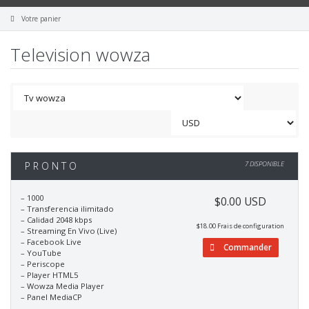
Votre panier
Television wowza
P R O N T O
7 DISPONIBLE
– 1000
$0.00 USD
– Transferencia ilimitado
– Calidad 2048 kbps
$18.00 Frais de configuration
– Streaming En Vivo (Live)
– Facebook Live
Commander
– YouTube
– Periscope
– Player HTML5
– Wowza Media Player
– Panel MediaCP