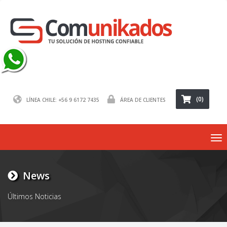
(0)
LÍNEA CHILE: +56 9 6172 7435
ÁREA DE CLIENTES
To
nav
News
Últimos Noticias