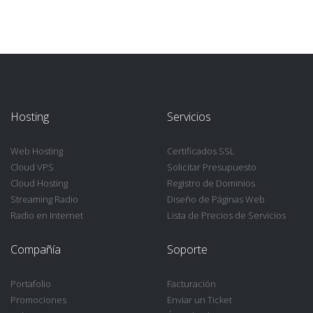
Hosting
Servicios
Web Hosting
Certificados SSL
Cloud VPS
Solicitar Presupuesto
Cloud Hosting
Registro de Dominios
Streaming Radio
Diseño de Páginas Web
Radio en Internet
Lista de Precios de Servicios
Compañía
Soporte
Portafolio
Facturación
Promociones
Enviar un Ticket