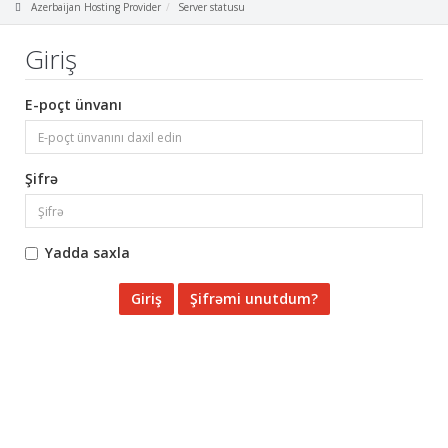
Azerbaijan Hosting Provider
Server statusu
Giriş
E-poçt ünvanı
Şifrə
Yadda saxla
Şifrəmi unutdum?