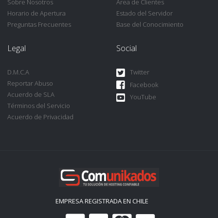
Sobre Nosotros
Área de Clientes
Horario de Apertura
Estado del Servidor
Preguntas Frecuentes
Base del Conocimiento
Legal
Social
D.M.C.A
Twitter
Reportar Abuso
Facebook
Acuerdo de SLA
YouTube
Términos del Servicio
Acuerdo de Privacidad
EMPRESA REGISTRADA EN CHILE