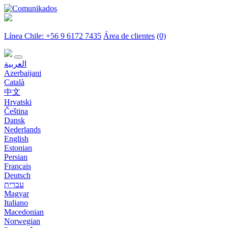
Línea Chile: +56 9 6172 7435
Área de clientes
(0)
العربية
Azerbaijani
Català
中文
Hrvatski
Čeština
Dansk
Nederlands
English
Estonian
Persian
Français
Deutsch
עברית
Magyar
Italiano
Macedonian
Norwegian