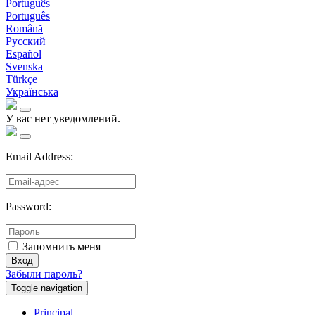
Português
Português
Română
Русский
Español
Svenska
Türkçe
Українська
У вас нет уведомлений.
Email Address:
Password:
Запомнить меня
Вход
Забыли пароль?
Toggle navigation
Principal