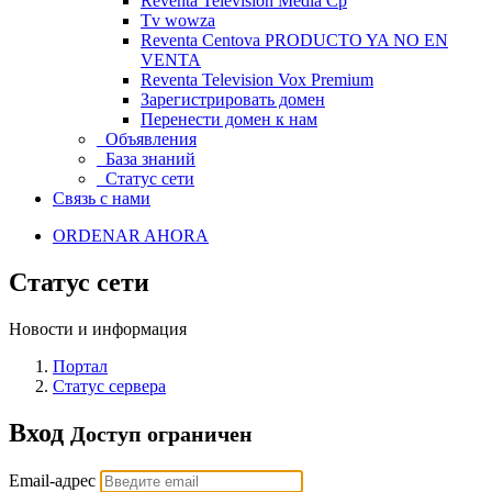
Reventa Television Media Cp
Tv wowza
Reventa Centova PRODUCTO YA NO EN
VENTA
Reventa Television Vox Premium
Зарегистрировать домен
Перенести домен к нам
Объявления
База знаний
Статус сети
Связь с нами
ORDENAR AHORA
Статус сети
Новости и информация
Портал
Статус сервера
Вход
Доступ ограничен
Email-адрес