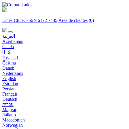
Línea Chile: +56 9 6172 7435
Área de clientes
(0)
العربية
Azerbaijani
Català
中文
Hrvatski
Čeština
Dansk
Nederlands
English
Estonian
Persian
Français
Deutsch
עברית
Magyar
Italiano
Macedonian
Norwegian