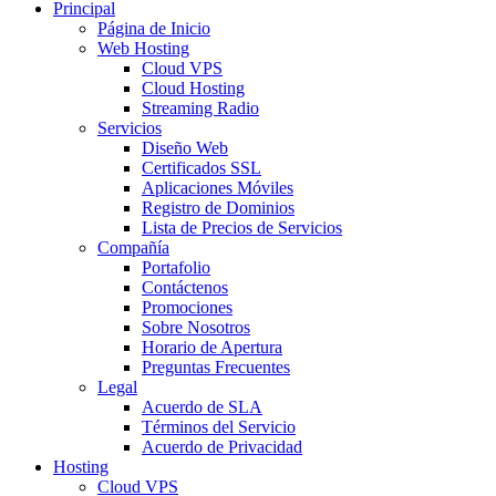
Principal
Página de Inicio
Web Hosting
Cloud VPS
Cloud Hosting
Streaming Radio
Servicios
Diseño Web
Certificados SSL
Aplicaciones Móviles
Registro de Dominios
Lista de Precios de Servicios
Compañía
Portafolio
Contáctenos
Promociones
Sobre Nosotros
Horario de Apertura
Preguntas Frecuentes
Legal
Acuerdo de SLA
Términos del Servicio
Acuerdo de Privacidad
Hosting
Cloud VPS